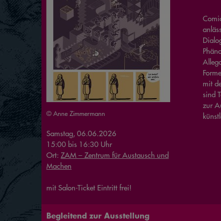
Comic
anläs
Dialo
Phäno
Alleg
Forme
mit d
sind 
zur Au
© Anne Zimmermann
künst
Samstag, 06.06.2026
15:00
bis
16:30
Uhr
Ort:
ZAM – Zentrum für Austausch und
Machen
mit Salon-Ticket Eintritt frei!
Begleitend zur Ausstellung