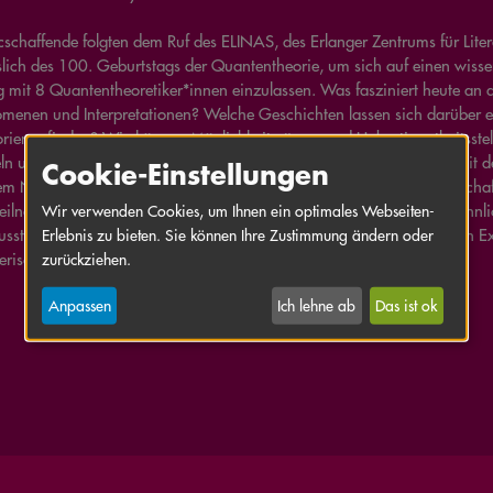
schaffende folgten dem Ruf des ELINAS, des Erlanger Zentrums für Lite
slich des 100. Geburtstags der Quantentheorie, um sich auf einen wissen
g mit 8 Quantentheoretiker*innen einzulassen. Was fasziniert heute an 
menen und Interpretationen? Welche Geschichten lassen sich darüber e
orien erfinden? Wie können Möglichkeitsräume und Unbestimmtheitsstell
ln und Experimente mit Kunst verschränkt werden? Wie geht man mit de
Cookie-Einstellungen
em Nicht-Wissen oder Noch-Nicht-Wissen künstlerisch und wissenscha
Teilnehmer*innen des Experiments, um gemeinsam über den ungewöhnl
Wir verwenden Cookies, um Ihnen ein optimales Webseiten-
sstellung zu reflektieren. Diese präsentiert die Ergebnisse des offenen E
Erlebnis zu bieten. Sie können Ihre Zustimmung ändern oder
lerische Perspektiven auf die Quantentheorie.
zurückziehen.
Anpassen
Ich lehne ab
Das ist ok