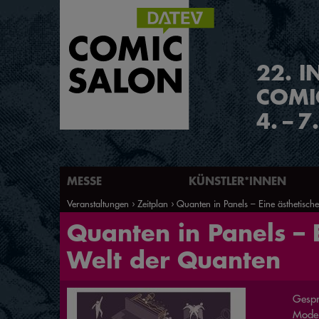
2
2
.
I
COMI
4.
–
7
MESSE
KÜNSTLER*INNEN
Veranstaltungen
Zeitplan
Quanten in Panels – Eine ästhetisc
Quanten in Panels – 
Welt der Quanten
Gespr
Moder