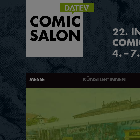
2
2
.
I
COMI
4.
–
7
MESSE
KÜNSTLER*INNEN