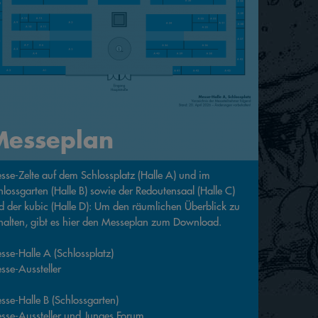
Messeplan
sse-Zelte auf dem Schlossplatz (Halle A) und im
hlossgarten (Halle B) sowie der Redoutensaal (Halle C)
d der kubic (Halle D): Um den räumlichen Überblick zu
halten, gibt es hier den Messeplan zum Download.
sse-Halle A (Schlossplatz)
sse-Aussteller
sse-Halle B (Schlossgarten)
sse-Aussteller und Junges Forum