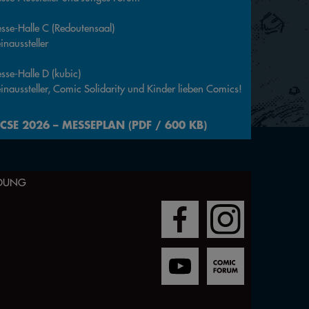
sse-Halle C (Redoutensaal)
inaussteller
sse-Halle D (kubic)
einaussteller, Comic Solidarity und Kinder lieben Comics!
ICSE 2026 – MESSEPLAN (PDF / 600 KB)
LDUNG