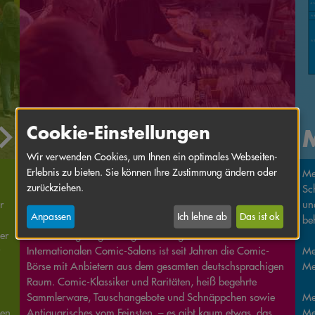
Cookie-Einstellungen
Börse A-Z
Wir verwenden Cookies, um Ihnen ein optimales Webseiten-
Erlebnis zu bieten. Sie können Ihre Zustimmung ändern oder
Samstag, 6. Juni 2026
Me
zurückziehen.
Heinrich-Lades-Halle
Sc
r
Öffnungszeit: 10–17 Uhr
un
Anpassen
Ich lehne ab
Das ist ok
be
er
Eine wichtige Ergänzung zur Verlagsmesse des
Internationalen Comic-Salons ist seit Jahren die Comic-
Me
Börse mit Anbietern aus dem gesamten deutschsprachigen
Me
Raum. Comic-Klassiker und Raritäten, heiß begehrte
Sammlerware, Tauschangebote und Schnäppchen sowie
Me
gen
Antiquarisches vom Feinsten. – es gibt kaum etwas, das
Me