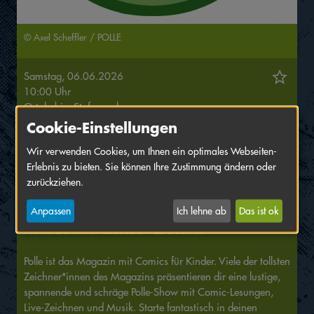
© Axel Scheffler / POLLE
Samstag, 06.06.2026
10:00 Uhr
Ort:
kubic
, Stufensaal
Cookie-Einstellungen
Eintritt frei!
Wir verwenden Cookies, um Ihnen ein optimales Webseiten-
Erlebnis zu bieten. Sie können Ihre Zustimmung ändern oder
Lesung mit Wiebke Bolduan, Sarah Brunssen, Aisha Franz,
zurückziehen.
Melanie Garanin, Jakob Hoffmann, Anke Kuhl, Ferdinand
Lutz, Wauter Mannaert, Mawil, Jörg Mühle, Max de
Anpassen
Ich lehne ab
Das ist ok
Radiguès, Mikael Ross, Domi Wendlandt, Lena Winkel u. a.;
Musik: Dominik Merscheid – ab 6 Jahren
Polle ist das Magazin mit Comics für Kinder. Viele der tollsten
Zeichner*innen des Magazins präsentieren dir eine lustige,
spannende und schräge Polle-Show mit Comic-Lesungen,
Live-Zeichnen und Musik. Starte fantastisch in deinen