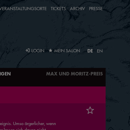
VERANSTALTUNGSORTE
TICKETS
ARCHIV
PRESSE
DE
LOGIN
MEIN SALON
EN
NGEN
MAX UND MORITZ-PREIS
eignis. Umso ärgerlicher, wenn
er lassen sich davon nicht