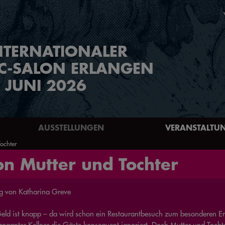
NTERNATIONALER
C-SALON ERLANGEN
. JUNI 2026
AUSSTELLUNGEN
VERANSTALTU
ochter
on Mutter und Tochter
g von Katharina Greve
eld ist knapp – da wird schon ein Restaurantbesuch zum besonderen Er
rroganter Kellner die Gäste konsequent ignoriert. Doch Mutter und Tocht