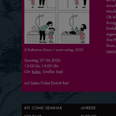
einsch
Missfa
Ob In
Kurzg
Einfa
eigen
ihre P
Duos,
© Katharina Greve / avant-verlag, 2025
nomin
Sonntag, 07.06.2026
13:00
bis
14:00
Uhr
Ort:
kubic
, Großer Saal
mit Salon-Ticket Eintritt frei!
INT. COMIC-SEMINAR
ANREISE