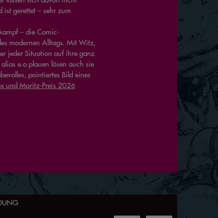
 ist gerettet – sehr zum
rkampf – die Comic-
es modernen Alltags. Mit Witz,
r jeder Situation auf ihre ganz
alias e.o.plauen lösen auch sie
evolles, pointiertes Bild eines
x und Moritz-Preis 2026
LDUNG