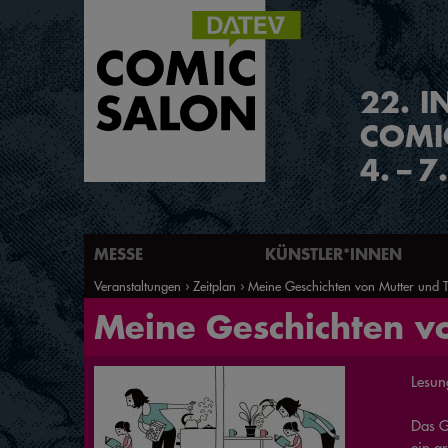
2
2
.
I
COMI
4.
–
7
MESSE
KÜNSTLER*INNEN
Veranstaltungen
Zeitplan
Meine Geschichten von Mutter und T
Meine Geschichten v
Lesun
Das G
ein a