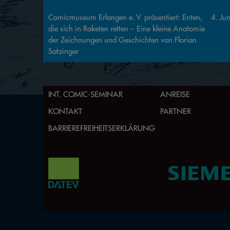
Comicmuseum Erlangen e. V. präsentiert: Enten,
4. Jun
die sich in Raketen retten – Eine kleine Anatomie
der Zeichnungen und Geschichten von Florian
Satzinger
INT. COMIC-SEMINAR
ANREISE
KONTAKT
PARTNER
BARRIEREFREIHEITSERKLÄRUNG