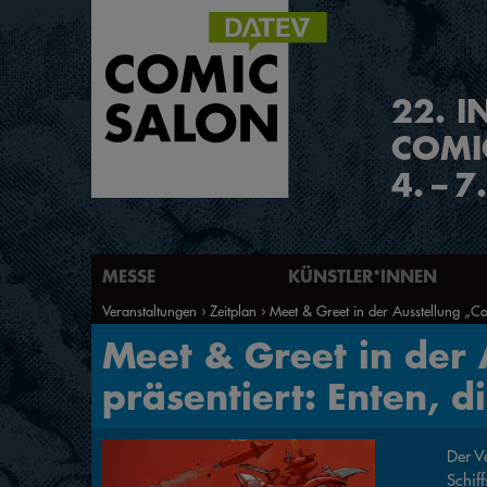
2
2
.
I
COMI
4.
–
7
MESSE
KÜNSTLER*INNEN
Veranstaltungen
Zeitplan
Meet & Greet in der Ausstellung „Com
Meet & Greet in der
präsentiert: Enten, d
Der V
Schiff