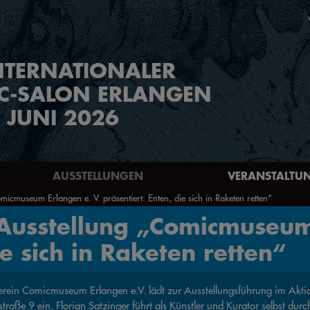
NTERNATIONALER
C-SALON ERLANGEN
. JUNI 2026
AUSSTELLUNGEN
VERANSTALTU
icmuseum Erlangen e. V. präsentiert: Enten, die sich in Raketen retten“
 Ausstellung „Comicmuseum
ie sich in Raketen retten“
erein Comicmuseum Erlangen e.V. lädt zur Ausstellungsführung im Akti
straße 9 ein. Florian Satzinger führt als Künstler und Kurator selbst durc