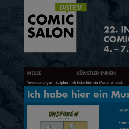
2
2
.
I
COMI
4.
–
7
MESSE
KÜNSTLER*INNEN
Veranstaltungen
Zeitplan
Ich habe hier ein Muster entdeckt
Ich habe hier ein Mu
Lesun
Emma 
immer