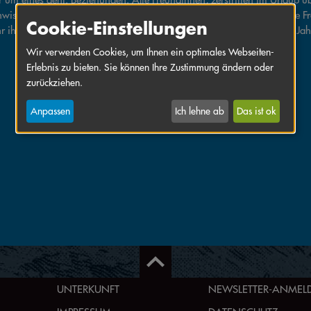
ister, unerhofft wiedervereint durch das Erbe des Elternhauses. Eine Fra
Cookie-Einstellungen
hr ihre Wut gegeben hat. Eine Lesung aus Emmas Comics der letzten Jah
Wir verwenden Cookies, um Ihnen ein optimales Webseiten-
Erlebnis zu bieten. Sie können Ihre Zustimmung ändern oder
zurückziehen.
Anpassen
Ich lehne ab
Das ist ok
UNTERKUNFT
NEWSLETTER-ANME