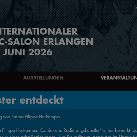
NTERNATIONALER
C-SALON ERLANGEN
. JUNI 2026
AUSSTELLUNGEN
VERANSTALTU
ster entdeckt
g von Emma Filippa Harkämper
Filippa Harkämper, Comic- und Radierungskünstler*in, hat bemerkt, das
 um eines geht: Beziehungen. Alte Freundinnen, zerstritten im Urlaub ü