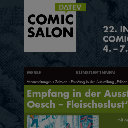
2
2
.
I
COMI
4.
–
7
MESSE
KÜNSTLER*INNEN
Veranstaltungen
Zeitplan
Empfang in der Ausstellung „Edition
Empfang in der Ausst
Oesch – Fleischeslust
mit M