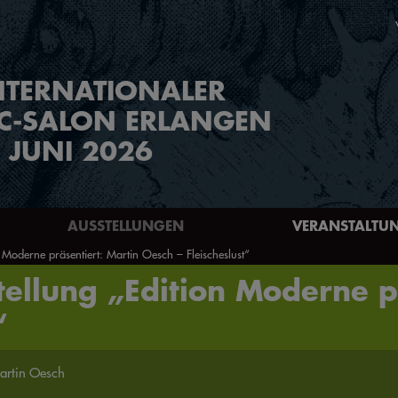
NTERNATIONALER
C-SALON ERLANGEN
. JUNI 2026
AUSSTELLUNGEN
VERANSTALTU
 Moderne präsentiert: Martin Oesch – Fleischeslust“
ellung „Edition Moderne p
“
artin Oesch