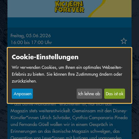
Freitag, 05.06.2026
16:00
bis
17:00
Uhr
Ort:
Schlossgarten
, DATEV Stage
Cookie-Einstellungen
Gespräch und Live-Zeichnen mit Fernando Güell, Cynthia
Wir verwenden Cookies, um Ihnen ein optimales Webseiten-
Campanario Pineda und Ulrich Schröder
Erlebnis zu bieten. Sie können Ihre Zustimmung ändern oder
zurückziehen.
75 Jahre Micky Maus Magazin bedeuten 75 Jahre Comics,
Spaß und beste Unterhaltung! Seit der ersten Ausgabe, die
Anpassen
Ich lehne ab
Das ist ok
am 29. August 1951 noch unter dem Namen „Micky Maus
– das bunte Monatsheft“ erschienen ist, hat sich das
Magazin stets weiterentwickelt. Gemeinsam mit den Disney-
Künstler*innen Ulrich Schröder, Cynthia Campanario Pineda
und Fernando Güell wollen wir in einem Gespräch in
Erinnerungen an das ikonische Magazin schwelgen, das
Generation von Leser*innen mit lustigen und spannenden