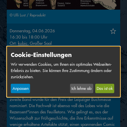
© Ulli Lust / Reprodukt
Donnerstag, 04.06.2026
16:30
bis
18:00
Uhr
Ort:
kubic
, Großer Saal
Cookie-Einstellungen
mit Salon-Ticket Eintritt frei!
Wir verwenden Cookies, um Ihnen ein optimales Webseiten-
Lesung von Ulli Lust und Gespräch mit Andrea Heinze
Erlebnis zu bieten. Sie können Ihre Zustimmung ändern oder
zurückziehen.
Die Begeisterung für die Comicreihe „Die Frau als Mensch“
scheint ungebrochen. Der erste Band wurde als erster Comic
Anpassen
Ich lehne ab
Das ist ok
mit dem Deutschen Sachbuchpreis ausgezeichnet, der
zweite Band wurde für den Preis der Leipziger Buchmesse
nominiert. Die Fachwelt ist ebenso voll des Lobes wie die
Rezensent*innen des Feuilletons. Wie gelingt es, aus der
Wissenschaft zur Frühgeschichte, die ihre Erkenntnisse auf
wenige erhaltene Artefakte stützt, einen spannenden Comic