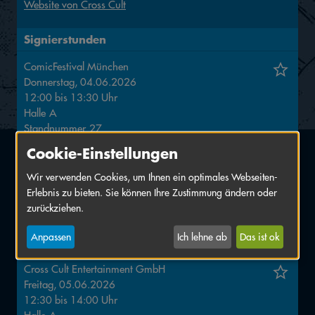
Website von Cross Cult
Signierstunden
ComicFestival München
Donnerstag, 04.06.2026
12:00
bis
13:30
Uhr
Halle
A
Standnummer
27
Cookie-Einstellungen
Cross Cult Entertainment GmbH
Wir verwenden Cookies, um Ihnen ein optimales Webseiten-
Donnerstag, 04.06.2026
Erlebnis zu bieten. Sie können Ihre Zustimmung ändern oder
15:30
bis
17:00
Uhr
zurückziehen.
Halle
A
Standnummer
15
Anpassen
Ich lehne ab
Das ist ok
Cross Cult Entertainment GmbH
Freitag, 05.06.2026
12:30
bis
14:00
Uhr