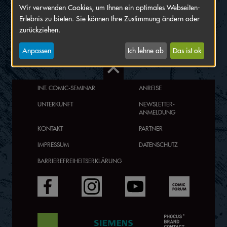
Wir verwenden Cookies, um Ihnen ein optimales Webseiten-
„Magical Girl Indigo“, ICOM Preisträger „Waldgeflüster“,
Erlebnis zu bieten. Sie können Ihre Zustimmung ändern oder
Bilderbuch „Hael und die Spiegeltore“) bezaubern durch
zurückziehen.
Illustrationen in fantasievollen Settings mit einem
außerordentlichem Gespür für Farben.
Anpassen
Ich lehne ab
Das ist ok
INT. COMIC-SEMINAR
ANREISE
UNTERKUNFT
NEWSLETTER-
ANMELDUNG
KONTAKT
PARTNER
IMPRESSUM
DATENSCHUTZ
BARRIEREFREIHEITSERKLÄRUNG