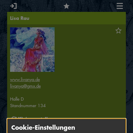
Lisa Rau
www.livanya.de
livanya@gmx.de
Halle
D
Standnummer
134
Kleinaussteller
Cookie-Einstellungen
Die selbstverlegten Bücher und Comics von Lisa Rau (Manga