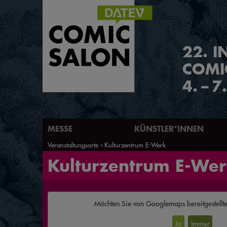
2
2
.
I
COMI
4.
–
7
MESSE
KÜNSTLER*INNEN
Veranstaltungsorte
Kulturzentrum E-Werk
Kulturzentrum E-We
Möchten Sie von
Googlemaps
bereitgestellt
Ja
Immer