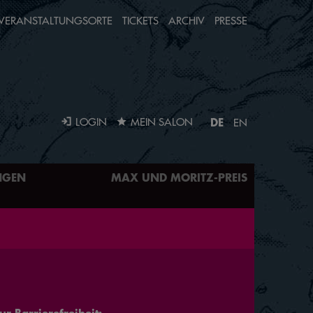
VERANSTALTUNGSORTE
TICKETS
ARCHIV
PRESSE
DE
LOGIN
MEIN SALON
EN
NGEN
MAX UND MORITZ-PREIS
r Barrierefreiheit: