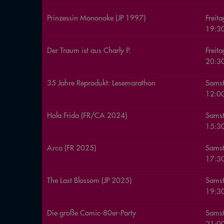
Prinzessin Mononoke (JP 1997)
Freit
19:30
Der Traum ist aus Charly P.
Freit
20:3
35 Jahre Reprodukt: Lesemarathon
Sams
12:0
Hola Frida (FR/CA 2024)
Sams
15:30
Arco (FR 2025)
Sams
17:30
The Last Blossom (JP 2025)
Sams
19:30
Die große Comic-80er-Party
Sams
21:00