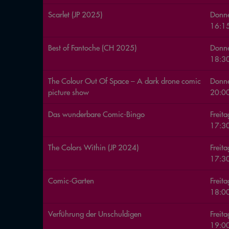
Scarlet (JP 2025)
Donne
16:15
Best of Fantoche (CH 2025)
Donne
18:30
The Colour Out Of Space – A dark drone comic
Donne
picture show
20:00
Das wunderbare Comic-Bingo
Freit
17:3
The Colors Within (JP 2024)
Freit
17:30
Comic-Garten
Freit
18:00
Verführung der Unschuldigen
Freit
19:0