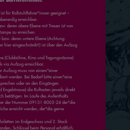
ist für Rollstuhlfahrer*innen geeignet –
benerdig erreichbar.
zw. deren obere Ebene mit Tresen ist von
Rampe zu erreichen.
 bzw. deren untere Ebene (Achtung:
 hier eingeschränkt!) ist über den Aufzug
ume (Clubbühne, Kino und Tagungsräume)
s via Aufzug erreichbar.
Der Aufzug muss von einem*einer
dient werden. Bei Bedarf bitte einen*eine
nsprechen oder an den Eingängen
Engelstrasse) die Ruftasten jeweils direkt
h betätigen. Im Laufe des Aufenthalts
unter der Nummer 09131-8005-24 der*die
che erreicht werden, der*die gerne
 Toiletten im Erdgeschoss und 2. Stock
nden, Schlüssel beim Personal erhältlich.