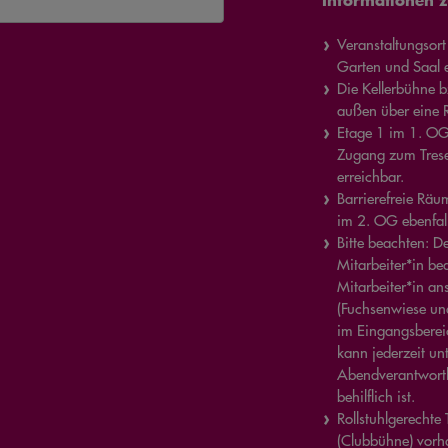
Veranstaltungsort 
Garten und Saal e
Die Kellerbühne b
außen über eine 
Etage 1 im 1. OG
Zugang zum Tresen
erreichbar.
Barrierefreie Rä
im 2. OG ebenfall
Bitte beachten: 
Mitarbeiter*in be
Mitarbeiter*in a
(Fuchsenwiese und 
im Eingangsbereic
kann jederzeit 
Abendverantwortli
behilflich ist.
Rollstuhlgerechte
(Clubbühne) vorha