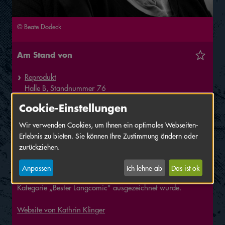
© Beate Dodeck
Am Stand von
Reprodukt
Halle
B,
Standnummer
76
Cookie-Einstellungen
Kathrin Klingner, geboren 1979, ist Comicautorin und lebt
mit ihrer Familie in Hamburg. Sie hat in Amsterdam freie
Wir verwenden Cookies, um Ihnen ein optimales Webseiten-
Kunst studiert und in Hamburg Illustration. Sie unterrichtet
Erlebnis zu bieten. Sie können Ihre Zustimmung ändern oder
Grafisches Erzählen und gibt Comicworkshops für
zurückziehen.
Jugendliche. Nach ihrem Comicdebüt „Katze hasst Welt“
erschien 2020 „Über Spanien lacht die Sonne" bei
Anpassen
Ich lehne ab
Das ist ok
Reprodukt, das 2021 mit dem GINCO-Award in der
Kategorie „Bester Langcomic" ausgezeichnet wurde.
Website von Kathrin Klinger