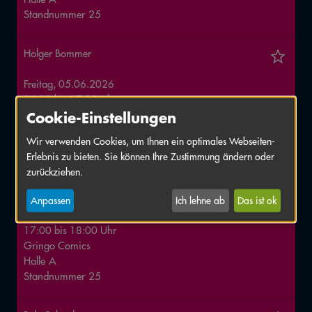
Standnummer
25
Holger Bommer
Freitag, 05.06.2026
16:00
bis
17:00
Uhr
Gringo Comics
Cookie-Einstellungen
Halle
A
Wir verwenden Cookies, um Ihnen ein optimales Webseiten-
Standnummer
25
Erlebnis zu bieten. Sie können Ihre Zustimmung ändern oder
zurückziehen.
Marco Finkenstein
Anpassen
Ich lehne ab
Das ist ok
Freitag, 05.06.2026
17:00
bis
18:00
Uhr
Gringo Comics
Halle
A
Standnummer
25