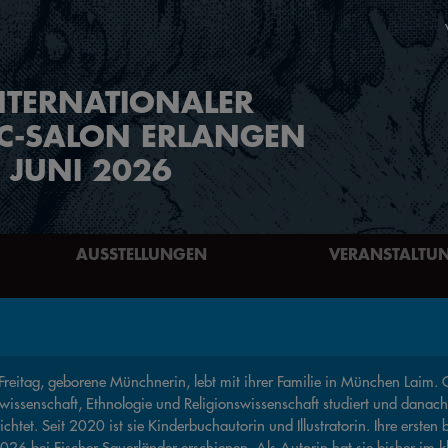
NTERNATIONALER
C-SALON ERLANGEN
. JUNI 2026
AUSSTELLUNGEN
VERANSTALTU
i Freitag, geborene Münchnerin, lebt mit ihrer Familie in München Laim. 
ikwissenschaft, Ethnologie und Religionswissenschaft studiert und danac
richtet. Seit 2020 ist sie Kinderbuchautorin und Illustratorin. Ihre ers
026 bei Fischer Sauerländer erschienen. Als Autorin hat sie bisher im k