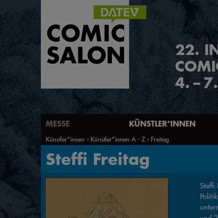
2
2
.
I
COMI
4.
–
7
MESSE
KÜNSTLER*INNEN
Künstler*innen
Künstler*innen A - Z
Freitag
Steffi Freitag
Steff
Polit
unter
und 2