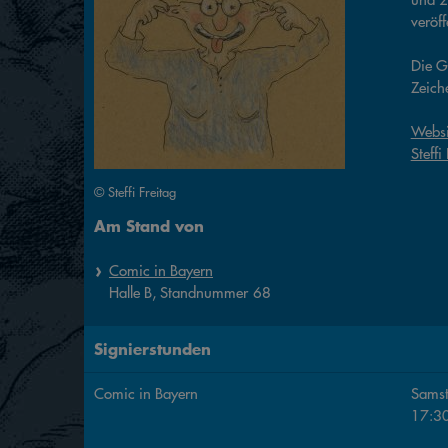
veröff
Die G
Zeiche
Websit
Steffi
© Steffi Freitag
Am Stand von
Comic in Bayern
Halle
B,
Standnummer
68
Signierstunden
Comic in Bayern
Sams
17:3