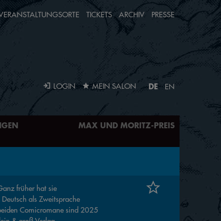
VERANSTALTUNGSORTE
TICKETS
ARCHIV
PRESSE
DE
LOGIN
MEIN SALON
EN
NGEN
MAX UND MORITZ-PREIS
Ganz früher hat sie
h Deutsch als Zweitsprache
ten beiden Comicromane sind 2025
lein & groß Verlag