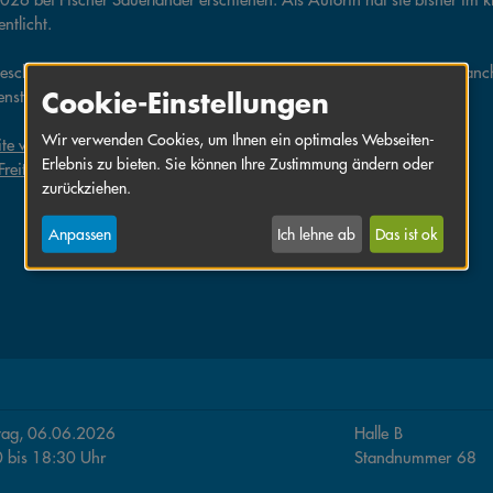
entlicht.
eschichten sind unkonventionell, lustig, schräg, sozialkritisch und man
Cookie-Einstellungen
nstil: krakelig, schnell, schnörkellos, mit viel Mimik und Gestik.
Wir verwenden Cookies, um Ihnen ein optimales Webseiten-
e von Steffi Freitag
Erlebnis zu bieten. Sie können Ihre Zustimmung ändern oder
 Freitag bei Instagram
zurückziehen.
Anpassen
Ich lehne ab
Das ist ok
tag, 06.06.2026
Halle
B
0
bis
18:30
Uhr
Standnummer
68