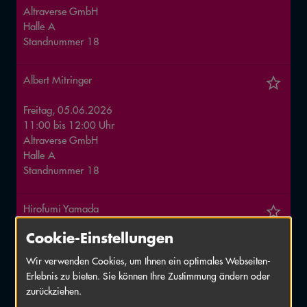
Altraverse GmbH
Halle
A
Standnummer
18
Albert Mitringer
Freitag, 05.06.2026
11:00
bis
12:00
Uhr
Altraverse GmbH
Halle
A
Standnummer
18
Hirofumi Yamada
Cookie-Einstellungen
Freitag, 05.06.2026
13:00
bis
14:00
Uhr
Wir verwenden Cookies, um Ihnen ein optimales Webseiten-
Altraverse GmbH
Erlebnis zu bieten. Sie können Ihre Zustimmung ändern oder
Halle
A
zurückziehen.
Standnummer
18