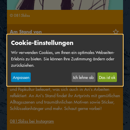
© 0815bliss
Am Stand von
Cookie-Einstellungen
0815bliss
Halle
D,
Standnummer
133
Wir verwenden Cookies, um Ihnen ein optimales Webseiten-
Erlebnis zu bieten. Sie können Ihre Zustimmung ändern oder
0815bliss aka Ari ist ein queerer Künstler aus dem Raum
zurückziehen.
Ludwigsburg mit großer Vorliebe für stilisierte Character
Illustrationen und leuchtende Farben. Ari‘s Leidenschaft zum
Anpassen
Ich lehne ab
Das ist ok
Zeichnen wird schon lange durch Anime, Manga, Games
und Popkultur befeuert, was sich auch in Ari’s Arbeiten
reflektiert. An Ari’s Stand findet ihr Artprints mit gemütlichen
Alltagsszenen und traumähnlichen Motiven sowie Sticker,
Schlüsselanhänger und mehr. Schaut gerne vorbei!
0815bliss bei Instagram